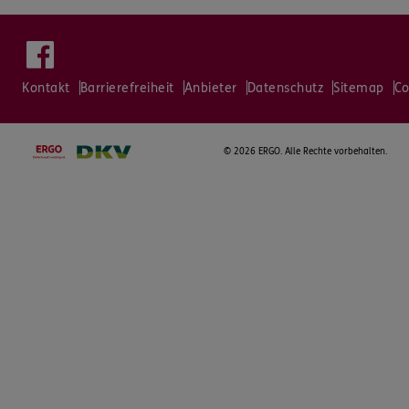
Kontakt
Barrierefreiheit
Anbieter
Datenschutz
Sitemap
Co
©
2026 ERGO. Alle Rechte vorbehalten.