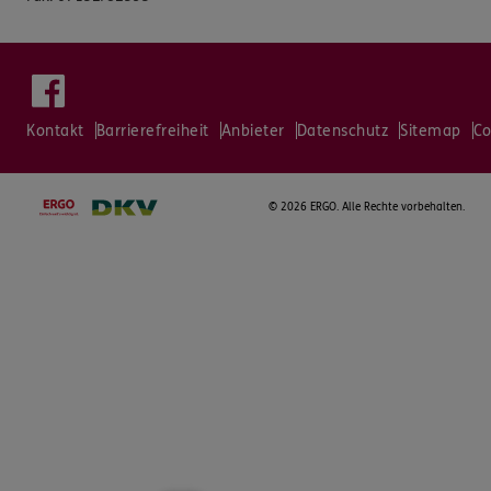
Kontakt
Barrierefreiheit
Anbieter
Datenschutz
Sitemap
Co
©
2026 ERGO. Alle Rechte vorbehalten.