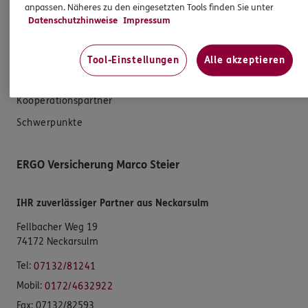
anpassen. Näheres zu den eingesetzten Tools finden Sie unter
Datenschutzhinweise
Impressum
Unsere Agentur
Standorte
Tool-Einstellungen
Alle akzeptieren
Sponsoring
Kooperationspartner
Schwerpunkte
ERGO Versicherung Marco Steier
IHR zuverlässiger Partner aus Neckarsulm
Fellbacher Weg 19
74172 Neckarsulm
Tel:
07132/81241
Mobil:
0172/4632922
Fax:
07132/82593