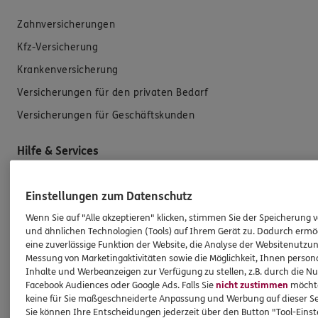
Zahnversicherungen
Kfz-Versicherung
Krankenversicherung
Versicherungen für den privaten Bedarf
Versicherungen für Geschäftskunden
Hilfe & Services
E-Mail schreiben
Einstellungen zum Datenschutz
Schaden melden
Wenn Sie auf "Alle akzeptieren" klicken, stimmen Sie der Speicherung 
und ähnlichen Technologien (Tools) auf Ihrem Gerät zu. Dadurch ermö
Erstkontaktinformationen
eine zuverlässige Funktion der Website, die Analyse der Websitenutzun
EU-Offenlegungsvereinbarung
Messung von Marketingaktivitäten sowie die Möglichkeit, Ihnen persona
Inhalte und Werbeanzeigen zur Verfügung zu stellen, z.B. durch die N
Datenverarbeitung
Facebook Audiences oder Google Ads. Falls Sie
nicht zustimmen
möchten
keine für Sie maßgeschneiderte Anpassung und Werbung auf dieser Se
Sie können Ihre Entscheidungen jederzeit über den Button "Tool-Eins
Das könnte Sie auch interessieren