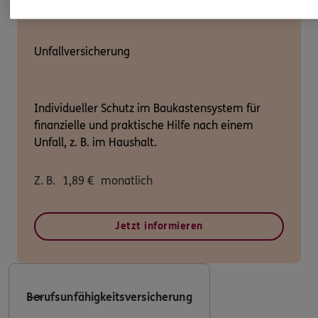
Unfallversicherung
Individueller Schutz im Baukastensystem für
finanzielle und praktische Hilfe nach einem
Unfall, z. B. im Haushalt.
Z. B.
1,89
€
monatlich
Jetzt informieren
Berufsunfähigkeitsversicherung