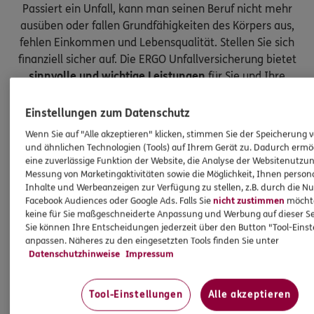
Passiert ein Unfall, kann man seinen Beruf nicht mehr
ausüben oder fallen Grundfähigkeiten des Körpers aus,
fehlen Einkommen und Lebensqualität. Stellen Sie sich
finanziell sicher auf. Die ERGO Unfallversicherung bietet
sinnvolle und wichtige Leistungen
für Sie und Ihre
Kinder.
Einstellungen zum Datenschutz
Wenn Sie auf "Alle akzeptieren" klicken, stimmen Sie der Speicherung 
und ähnlichen Technologien (Tools) auf Ihrem Gerät zu. Dadurch ermö
eine zuverlässige Funktion der Website, die Analyse der Websitenutzun
Messung von Marketingaktivitäten sowie die Möglichkeit, Ihnen persona
Inhalte und Werbeanzeigen zur Verfügung zu stellen, z.B. durch die N
Facebook Audiences oder Google Ads. Falls Sie
nicht zustimmen
möchten
keine für Sie maßgeschneiderte Anpassung und Werbung auf dieser Se
Sie können Ihre Entscheidungen jederzeit über den Button "Tool-Eins
anpassen. Näheres zu den eingesetzten Tools finden Sie unter
Datenschutzhinweise
Impressum
Tool-Einstellungen
Alle akzeptieren