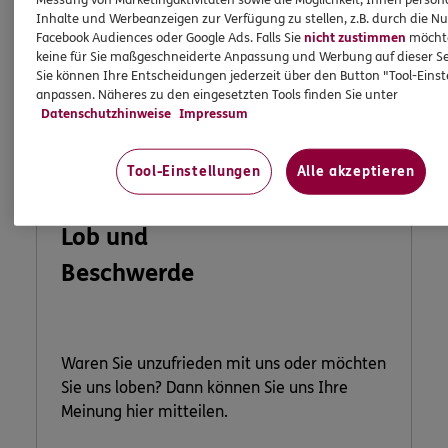
Inhalte und Werbeanzeigen zur Verfügung zu stellen, z.B. durch die N
Facebook Audiences oder Google Ads. Falls Sie
nicht zustimmen
möchten
keine für Sie maßgeschneiderte Anpassung und Werbung auf dieser Se
Sie können Ihre Entscheidungen jederzeit über den Button "Tool-Eins
anpassen. Näheres zu den eingesetzten Tools finden Sie unter
Datenschutzhinweise
Impressum
Tool-Einstellungen
Alle akzeptieren
Lob und
Beschwerde
Waren Sie unzufrieden mit uns oder möchten
Sie uns loben? Dann können Sie uns Ihre
Meinung hier mitteilen.