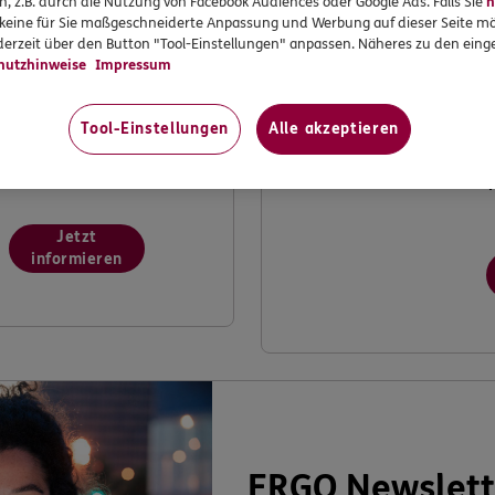
n, z.B. durch die Nutzung von Facebook Audiences oder Google Ads. Falls Sie
n
r keine für Sie maßgeschneiderte Anpassung und Werbung auf dieser Seite mö
Möchten Sie dabei
I
erzeit über den Button "Tool-Einstellungen" anpassen. Näheres zu den einge
mithelfen, ERGO weiter
K
hutzhinweise
Impressum
zu verbessern? Machen
V
Sie mit bei unserer
k
Tool-Einstellungen
Alle akzeptieren
Kundenwerkstatt.
V
v
Jetzt
informieren
ERGO Newslett