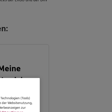
en:
Meine
Versicheru
ngen
 Technologien (Tools)
se der Websitenutzung,
 Werbeanzeigen zur