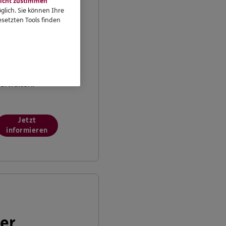
icht zustimmen
glich. Sie können Ihre
n Ihrem persönlichen
setzten Tools finden
undenportal „Meine
ersicherungen“
önnen Sie Ihre
ersicherungen
bequem online
erwalten.
Jetzt
informieren
er