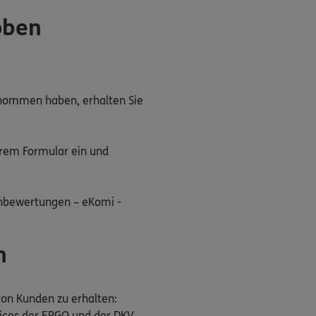
oben
enommen haben, erhalten Sie
rem Formular ein und
enbewertungen – eKomi -
n
 von Kunden zu erhalten:
vices der ERGO und der DKV