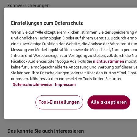
Zahnversicherungen
Kfz-Versicherung
Einstellungen zum Datenschutz
Krankenversicherung
Wenn Sie auf "Alle akzeptieren" klicken, stimmen Sie der Speicherung 
Versicherungen für den privaten Bedarf
und ähnlichen Technologien (Tools) auf Ihrem Gerät zu. Dadurch ermö
eine zuverlässige Funktion der Website, die Analyse der Websitenutzun
Versicherungen für Geschäftskunden
Messung von Marketingaktivitäten sowie die Möglichkeit, Ihnen persona
Inhalte und Werbeanzeigen zur Verfügung zu stellen, z.B. durch die N
Hilfe & Services
Facebook Audiences oder Google Ads. Falls Sie
nicht zustimmen
möchten
keine für Sie maßgeschneiderte Anpassung und Werbung auf dieser Se
Sie können Ihre Entscheidungen jederzeit über den Button "Tool-Eins
E-Mail schreiben
anpassen. Näheres zu den eingesetzten Tools finden Sie unter
Datenschutzhinweise
Impressum
Schaden melden
Erstkontaktinformationen
Tool-Einstellungen
Alle akzeptieren
EU-Offenlegungsvereinbarung
Datenverarbeitung
Das könnte Sie auch interessieren