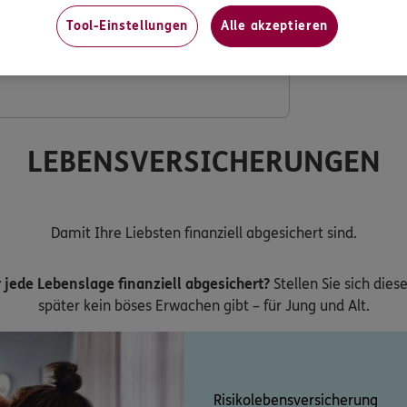
Tool-Einstellungen
Alle akzeptieren
ng mit verdoppeltem Festzuschuss
LEBENSVERSICHERUNGEN
Damit Ihre Liebsten finanziell abgesichert sind.
 jede Lebenslage finanziell abgesichert?
Stellen Sie sich dies
später kein böses Erwachen gibt – für Jung und Alt.
Risikolebensversicherung