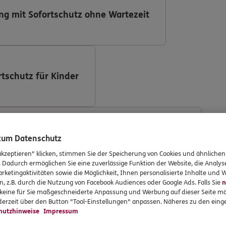
ng mit Sofortschutz ohne Wartezeit
rtschutz für Kinder
ng (DKV Deutsche Krankenversicherung AG)
 zum Datenschutz
akzeptieren" klicken, stimmen Sie der Speicherung von Cookies und ähnlichen
. Dadurch ermöglichen Sie eine zuverlässige Funktion der Website, die Analy
rketingaktivitäten sowie die Möglichkeit, Ihnen personalisierte Inhalte und
n, z.B. durch die Nutzung von Facebook Audiences oder Google Ads. Falls Sie
n
r keine für Sie maßgeschneiderte Anpassung und Werbung auf dieser Seite mö
ng mit Implantaten
erzeit über den Button "Tool-Einstellungen" anpassen. Näheres zu den einge
hutzhinweise
Impressum