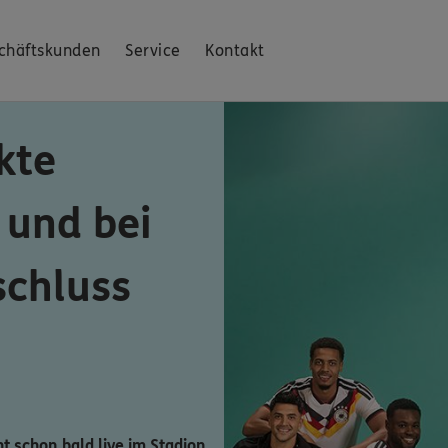
chäftskunden
Service
Kontakt
kte
 und bei
schluss
ht schon bald live im Stadion