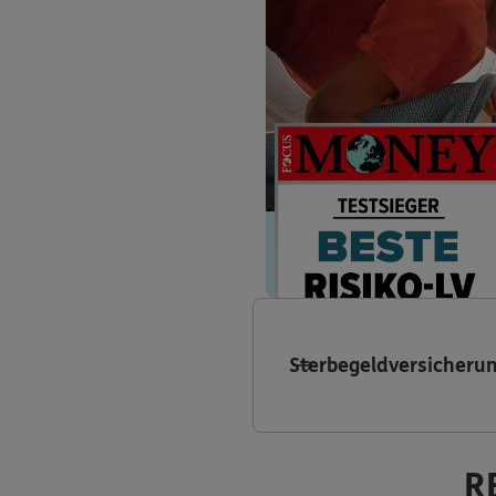
Sterbegeldversicheru
R