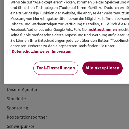
Wenn Sie auf "Alle akzeptieren" klicken, stimmen Sie der Speicherung 
Hilfe & Services
und ähnlichen Technologien (Tools) auf Ihrem Gerät zu. Dadurch ermö
eine zuverlässige Funktion der Website, die Analyse der Websitenutzun
Messung von Marketingaktivitäten sowie die Möglichkeit, Ihnen persona
E-Mail schreiben
Inhalte und Werbeanzeigen zur Verfügung zu stellen, z.B. durch die N
Facebook Audiences oder Google Ads. Falls Sie
nicht zustimmen
möchten
Schaden melden
keine für Sie maßgeschneiderte Anpassung und Werbung auf dieser Se
Sie können Ihre Entscheidungen jederzeit über den Button "Tool-Eins
Erstkontaktinformationen
anpassen. Näheres zu den eingesetzten Tools finden Sie unter
EU-Offenlegungsvereinbarung
Datenschutzhinweise
Impressum
Datenverarbeitung
Tool-Einstellungen
Alle akzeptieren
Das könnte Sie auch interessieren
Unsere Agentur
Standorte
Sponsoring
Kooperationspartner
Schwerpunkte