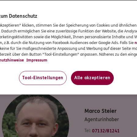
r persönlichen Betreuung
 zum Datenschutz
akzeptieren" klicken, stimmen Sie der Speicherung von Cookies und ähnlichen
. Dadurch ermöglichen Sie eine zuverlässige Funktion der Website, die Analy
d ganzheitlich besprechen
rketingaktivitäten sowie die Möglichkeit, Ihnen personalisierte Inhalte und
n, z.B. durch die Nutzung von Facebook Audiences oder Google Ads. Falls Sie
n
Regulierung von Schäden
r keine für Sie maßgeschneiderte Anpassung und Werbung auf dieser Seite mö
 der Nutzung des digitalen Service-Angebots
erzeit über den Button "Tool-Einstellungen" anpassen. Näheres zu den einge
hutzhinweise
Impressum
UNSER TEAM
eam am Standort
ERGO Versicherung Marc
Tool-Einstellungen
Alle akzeptieren
Marco
Steier
Agenturinhaber
Tel:
07132/81241