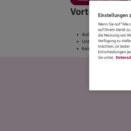
Vorteile eine
Einstellungen
Wenn Sie auf "Alle 
auf Ihrem Gerät zu
Anliegen persönlich un
die Messung von Ma
Verfügung zu stelle
Unterstützung bei der 
möchten, ist leide
Keine Einschränkung in
Entscheidungen jed
Sie unter
Datensc
Unser T