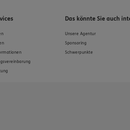
rvices
Das könnte Sie auch int
en
Unsere Agentur
en
Sponsoring
formationen
Schwerpunkte
gsvereinbarung
tung