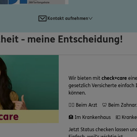
Kontakt aufnehmen
heit - meine Entscheidung!
Wir bieten mit
check+care
eine
gesetzlich Versicherte einfach 
können.
👩‍⚕️ Beim Arzt 🦷 Beim Zahnar
🏥 Im Krankenhaus 💶 Kranke
Jetzt Status checken lassen und
Einfach, weil’s wichtig ist.