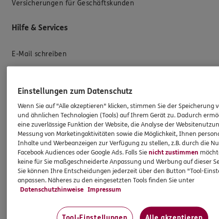
Versicherungen für Geschäftskunden
Hilfe & Services
E-Mail schreiben
Schaden melden
Erstkontaktinformationen
Einstellungen zum Datenschutz
EU-Offenlegungsvereinbarung
Wenn Sie auf "Alle akzeptieren" klicken, stimmen Sie der Speicherung 
und ähnlichen Technologien (Tools) auf Ihrem Gerät zu. Dadurch ermö
Datenverarbeitung
eine zuverlässige Funktion der Website, die Analyse der Websitenutzun
Messung von Marketingaktivitäten sowie die Möglichkeit, Ihnen persona
Das könnte Sie auch interessieren
Inhalte und Werbeanzeigen zur Verfügung zu stellen, z.B. durch die N
Facebook Audiences oder Google Ads. Falls Sie
nicht zustimmen
möchten
keine für Sie maßgeschneiderte Anpassung und Werbung auf dieser Se
Unsere Agentur
Sie können Ihre Entscheidungen jederzeit über den Button "Tool-Eins
anpassen. Näheres zu den eingesetzten Tools finden Sie unter
Standorte
Datenschutzhinweise
Impressum
Sponsoring
Kooperationspartner
Tool-Einstellungen
Alle akzeptieren